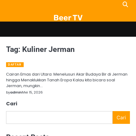
Skip
to
Beer TV
content
Tag:
Kuliner Jerman
DAFTAR
Cairan Emas dari Utara: Menelusuri Akar Budaya Bir di Jerman
hingga Menaklukkan Tanah Eropa Kalau kita bicara soal
Jerman, mungkin…
by
admin
Mei 15, 2026
Cari
Cari