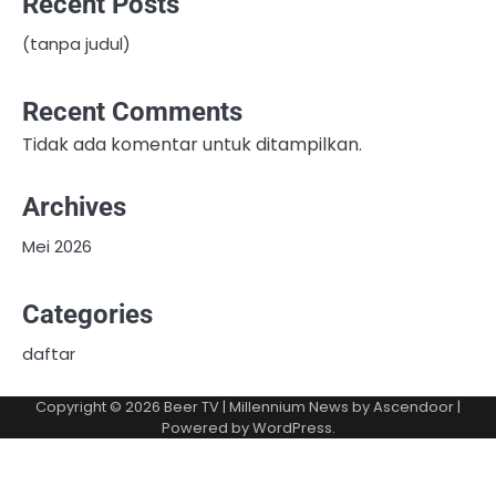
Recent Posts
(tanpa judul)
Recent Comments
Tidak ada komentar untuk ditampilkan.
Archives
Mei 2026
Categories
daftar
Copyright © 2026
Beer TV
| Millennium News by
Ascendoor
|
Powered by
WordPress
.